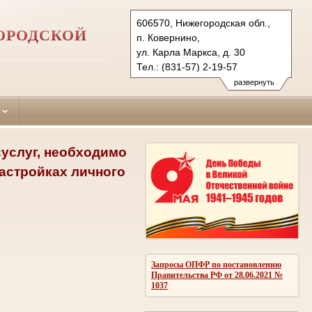
606570, Нижегородская обл.,
ОРОДСКОЙ
п. Ковернино,
ул. Карла Маркса, д. 30
Тел.: (831-57) 2-19-57
koverninsky.nnov@sudrf.ru
развернуть
суслуг, необходимо
настройках личного
Запросы ОПФР по постановлению
Правительства РФ от 28.06.2021 №
1037