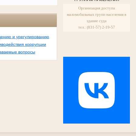
Организация доступа
маломобильных групп населения в
здание суда
тел.: (831-57) 2-19-57
дению и урегулированию
иводействия коррупции
даваемые вопросы